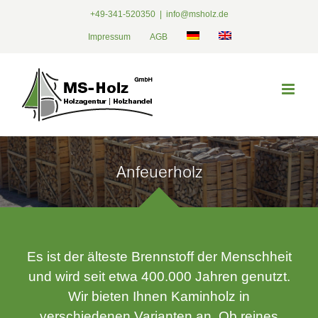
Zum
+49-341-520350
|
info@msholz.de
Inhalt
Impressum
AGB
springen
Anfeuerholz
Es ist der älteste Brennstoff der Menschheit
und wird seit etwa 400.000 Jahren genutzt.
Wir bieten Ihnen Kaminholz in
verschiedenen Varianten an. Ob reines